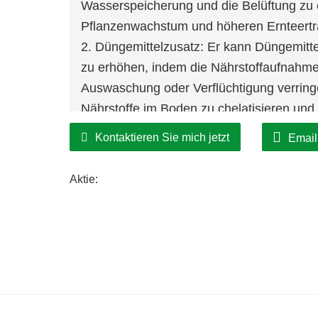
Wasserspeicherung und die Belüftung zu
Pflanzenwachstum und höheren Ernteerträ
2. Düngemittelzusatz: Er kann Düngemitt
zu erhöhen, indem die Nährstoffaufnahme 
Auswaschung oder Verflüchtigung verringe
Nährstoffe im Boden zu chelatisieren und
verfügbar werden.
Kontaktieren Sie mich jetzt
Email
3. Futterzusatz für Nutztiere: Natriumhuma
werden, um die Verdauung, die Nährstoff
Aktie:
zu verbessern. Es kann auch dazu beitra
zu reduzieren und die Futterverwertungsr
4. Wasseraufbereitung: Es wird in Wasse
Schwermetalle, organische Verunreinigu
entfernen. Natriumhumatpulver wirkt als F
erleichtert die Entfernung von Verunreini
5. Bohrflüssigkeitszusatz: In der Öl- und