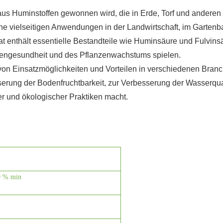
Bohrflüssigkeitszusatz verwendet, um Bohr
 aus Huminstoffen gewonnen wird, die in Erde, Torf und anderen
verringern und die Bohreffizienz zu verbe
ine vielseitigen Anwendungen in der Landwirtschaft, im Garten
verhindern und die Bohrlochproduktivität 
t enthält essentielle Bestandteile wie Huminsäure und Fulvins
6. Betonzusatz: Natriumhumatpulver kan
odengesundheit und des Pflanzenwachstums spielen.
Verarbeitbarkeit zu verbessern, den Wass
von Einsatzmöglichkeiten und Vorteilen in verschiedenen Bran
serung der Bodenfruchtbarkeit, zur Verbesserung der Wasserqua
Haltbarkeit von Betonkonstruktionen zu er
er und ökologischer Praktiken macht.
Weichmacher und verbessert die Leistun
0 % min