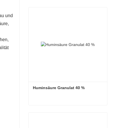
löcher zu stabilisieren, die Reibung zu
ssern. Es hilft, Formationsschäden zu
bau und
zu verbessern.
äure,
n Betonmischungen zugesetzt werden, um die
erbedarf zu senken und die Festigkeit und
chen,
lität
höhen. Es fungiert als Dispergiermittel und
g von Beton in verschiedenen Anwendungen.
Huminsäure Granulat 40 %
Huminsäure Granulat 40 %
Kontaktieren Sie mich jetzt