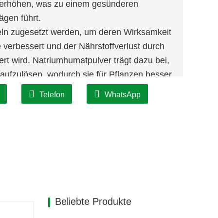
 erhöhen, was zu einem gesünderen
gen führt.
eln zugesetzt werden, um deren Wirksamkeit
verbessert und der Nährstoffverlust durch
rt wird. Natriumhumatpulver trägt dazu bei,
 aufzulösen, wodurch sie für Pflanzen besser
Telefon
WhatsApp
tpulver kann in Tierfutter eingearbeitet
aufnahme und die allgemeine Tiergesundheit
gen, das Auftreten von Verdauungsstörungen
aten bei Nutztieren zu verbessern.
raufbereitungsprozessen verwendet, um
ngen und Schadstoffe aus dem Abwasser zu
lockungsmittel und Adsorptionsmittel,
Beliebte Produkte
gungen und verbessert die Wasserqualität.
 Gasindustrie wird Natriumhumatpulver als