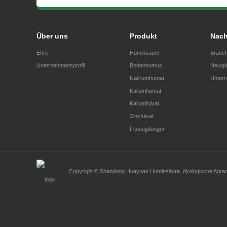
Über uns
Produkt
Nach
Ehre
Huminsäure
Branch
Unternehmensprofil
Bodenhumus
Neuigk
Natriumhumat
Untern
Kaliumhumat
Kaliumfulvat
Zinkfulvat
Flüssigdünger
Copyright ©
Shandong Huayuan Huminsäure, ökologische Agrarw