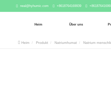
neal@hyhumic.com
+8618764169939
+86187641699
Heim
Über uns
P
Heim
Produkt
Natriumhumat
Natrium menschli