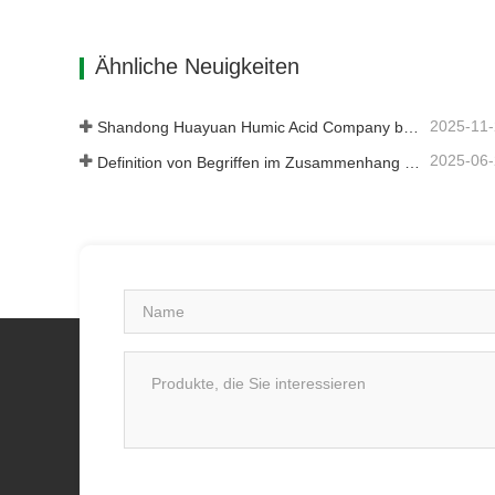
Natrium-Huminsäure-Pulver 50 %
Kontaktieren Sie mich jetzt
Kont
Ähnliche Neuigkeiten
2025-11
Shandong Huayuan Humic Acid Company belebt das Dorf Beiqiu mit einer Spende von mikrobiellem Dünger neu.
2025-06
Definition von Begriffen im Zusammenhang mit Huminsäure