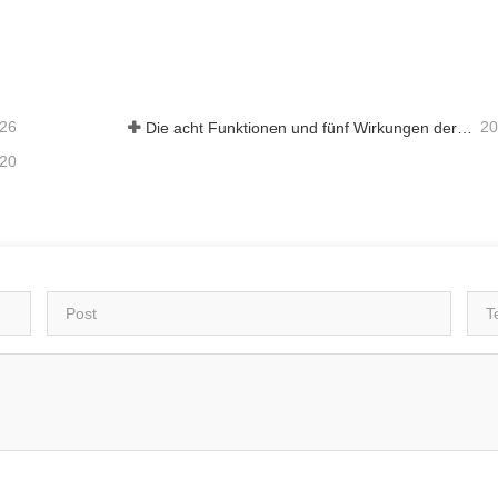
Bester Herbst-Rasendünger, Kalium-Fulvat-Prills
Super-Kalium-Humat-Düng
aktieren Sie mich jetzt
Kontaktieren Sie mich je
-26
20
Die acht Funktionen und fünf Wirkungen der mineralischen Quelle Fulvosäure
-20