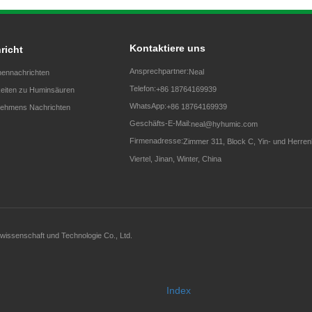
Kontaktiere uns
richt
Ansprechpartner:
Neal
ennachrichten
Telefon:
+86 18764169939
eiten zu Huminsäuren
WhatsApp:
+86 18764169939
ehmens Nachrichten
Geschäfts-E-Mail:
neal@hyhumic.com
Firmenadresse:
Zimmer 311, Block C, Yin- und Herrenh
Viertel, Jinan, Winter, China
issenschaft und Technologie Co., Ltd.
Index