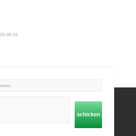
er
tzt
25-08-19
schicken