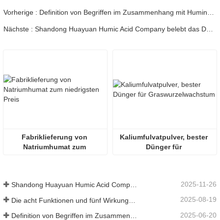
Vorherige : Definition von Begriffen im Zusammenhang mit Huminsäure
Nächste : Shandong Huayuan Humic Acid Company belebt das Dorf Beiqiu mit einer Spende von mikrobiellem Dünger neu.
Fabriklieferung von 
Kaliumfulvatpulver, bester 
Natriumhumat zum 
Dünger für 
niedrigsten Preis
Graswurzelwachstum
2025-11-26
Shandong Huayuan Humic Acid Company belebt das Dorf Beiqiu mit einer Spende von mikrobiellem Dünger neu.
2025-08-19
Die acht Funktionen und fünf Wirkungen der mineralischen Quelle Fulvosäure
2025-06-20
Definition von Begriffen im Zusammenhang mit Huminsäure