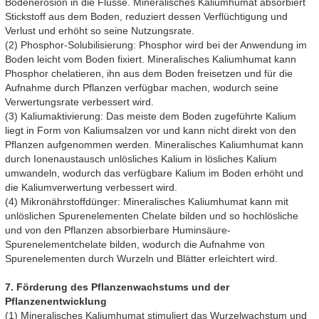
Bodenerosion in die Flüsse. Mineralisches Kaliumhumat absorbiert
Stickstoff aus dem Boden, reduziert dessen Verflüchtigung und
Verlust und erhöht so seine Nutzungsrate.
(2) Phosphor-Solubilisierung: Phosphor wird bei der Anwendung im
Boden leicht vom Boden fixiert. Mineralisches Kaliumhumat kann
Phosphor chelatieren, ihn aus dem Boden freisetzen und für die
Aufnahme durch Pflanzen verfügbar machen, wodurch seine
Verwertungsrate verbessert wird.
(3) Kaliumaktivierung: Das meiste dem Boden zugeführte Kalium
liegt in Form von Kaliumsalzen vor und kann nicht direkt von den
Pflanzen aufgenommen werden. Mineralisches Kaliumhumat kann
durch Ionenaustausch unlösliches Kalium in lösliches Kalium
umwandeln, wodurch das verfügbare Kalium im Boden erhöht und
die Kaliumverwertung verbessert wird.
(4) Mikronährstoffdünger: Mineralisches Kaliumhumat kann mit
unlöslichen Spurenelementen Chelate bilden und so hochlösliche
und von den Pflanzen absorbierbare Huminsäure-
Spurenelementchelate bilden, wodurch die Aufnahme von
Spurenelementen durch Wurzeln und Blätter erleichtert wird.
7. Förderung des Pflanzenwachstums und der
Pflanzenentwicklung
(1) Mineralisches Kaliumhumat stimuliert das Wurzelwachstum und