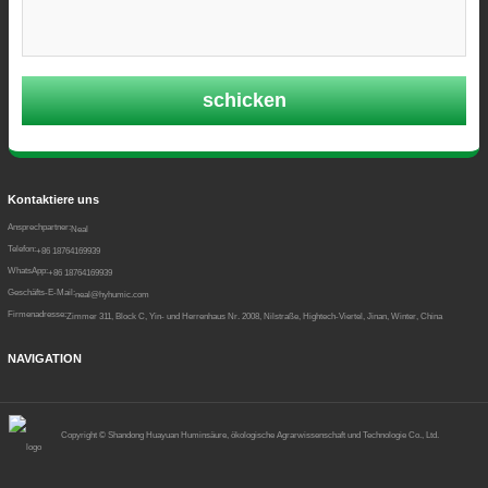
schicken
Kontaktiere uns
Ansprechpartner:
Neal
Telefon:
+86 18764169939
WhatsApp:
+86 18764169939
Geschäfts-E-Mail:
neal@hyhumic.com
Firmenadresse:
Zimmer 311, Block C, Yin- und Herrenhaus Nr. 2008, Nilstraße, Hightech-Viertel, Jinan, Winter, China
NAVIGATION
Copyright ©
Shandong Huayuan Huminsäure, ökologische Agrarwissenschaft und Technologie Co., Ltd.