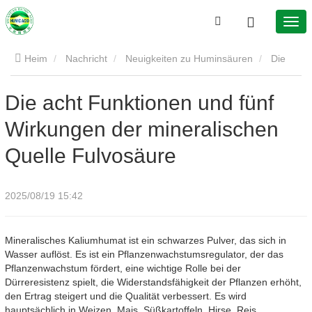
Heim
Nachricht
Neuigkeiten zu Huminsäuren
Die
acht Funktionen und fünf Wirkungen der mineralischen Quelle
Die acht Funktionen und fünf
Wirkungen der mineralischen
Fulvosäure
Quelle Fulvosäure
2025/08/19 15:42
Mineralisches Kaliumhumat ist ein schwarzes Pulver, das sich in
Wasser auflöst. Es ist ein Pflanzenwachstumsregulator, der das
Pflanzenwachstum fördert, eine wichtige Rolle bei der
Dürreresistenz spielt, die Widerstandsfähigkeit der Pflanzen erhöht,
den Ertrag steigert und die Qualität verbessert. Es wird
hauptsächlich in Weizen, Mais, Süßkartoffeln, Hirse, Reis,