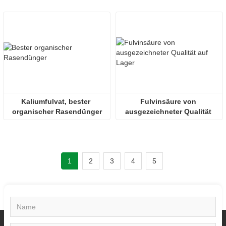
Kaliumfulvatpulver
Kaliumfulvat, bester 
Fulvinsäure von 
organischer Rasendünger
ausgezeichneter Qualität 
auf Lager
1
2
3
4
5