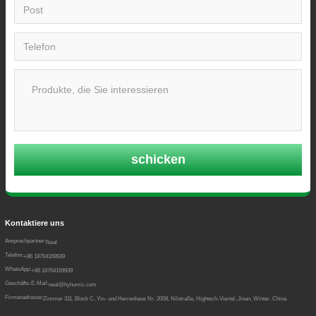
schicken
Kontaktiere uns
Ansprechpartner:
Neal
Telefon:
+86 18764169939
WhatsApp:
+86 18764169939
Geschäfts-E-Mail:
neal@hyhumic.com
Firmenadresse:
Zimmer 311, Block C, Yin- und Herrenhaus Nr. 2008, Nilstraße, Hightech-Viertel, Jinan, Winter, China