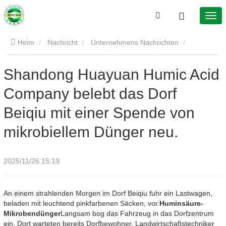
Heim
Nachricht
Unternehmens Nachrichten
Shandong Huayuan Humic Acid Company belebt das Dorf
Shandong Huayuan Humic Acid
Company belebt das Dorf
Beiqiu mit einer Spende von mikrobiellem Dünger neu.
Beiqiu mit einer Spende von
mikrobiellem Dünger neu.
2025/11/26 15:19
An einem strahlenden Morgen im Dorf Beiqiu fuhr ein Lastwagen,
beladen mit leuchtend pinkfarbenen Säcken, vor.
Huminsäure-
Mikrobendünger
Langsam bog das Fahrzeug in das Dorfzentrum
ein. Dort warteten bereits Dorfbewohner, Landwirtschaftstechniker