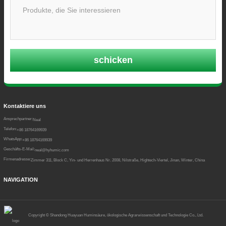
schicken
Kontaktiere uns
Ansprechpartner:
Neal
Telefon:
+86 18764169939
WhatsApp:
+86 18764169939
Geschäfts-E-Mail:
neal@hyhumic.com
Firmenadresse:
Zimmer 311, Block C, Yin- und Herrenhaus Nr. 2008, Nilstraße, Hightech-Viertel, Jinan, Winter, China
NAVIGATION
Copyright ©
Shandong Huayuan Huminsäure, ökologische Agrarwissenschaft und Technologie Co., Ltd.