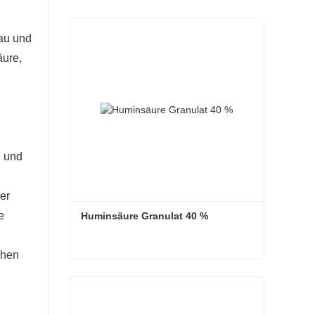
bau und
äure,
n und
er
e
Huminsäure Granulat 40 %
chen
Huminsäure Granulat 40 %
Kontaktieren Sie mich jetzt