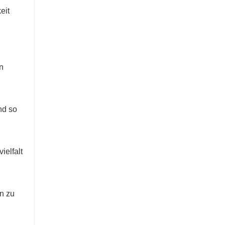
eit
n
nd so
ielfalt
n zu