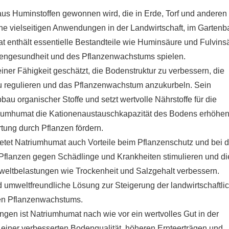
 aus Huminstoffen gewonnen wird, die in Erde, Torf und anderen
ine vielseitigen Anwendungen in der Landwirtschaft, im Garten
t enthält essentielle Bestandteile wie Huminsäure und Fulvins
odengesundheit und des Pflanzenwachstums spielen.
ner Fähigkeit geschätzt, die Bodenstruktur zu verbessern, die
zu regulieren und das Pflanzenwachstum anzukurbeln. Sein
bau organischer Stoffe und setzt wertvolle Nährstoffe für die
riumhumat die Kationenaustauschkapazität des Bodens erhöhe
tung durch Pflanzen fördern.
tet Natriumhumat auch Vorteile beim Pflanzenschutz und bei d
 Pflanzen gegen Schädlinge und Krankheiten stimulieren und di
eltbelastungen wie Trockenheit und Salzgehalt verbessern.
 umweltfreundliche Lösung zur Steigerung der landwirtschaftli
den Pflanzenwachstums.
ngen ist Natriumhumat nach wie vor ein wertvolles Gut in der
u einer verbesserten Bodenqualität, höheren Ernteerträgen und