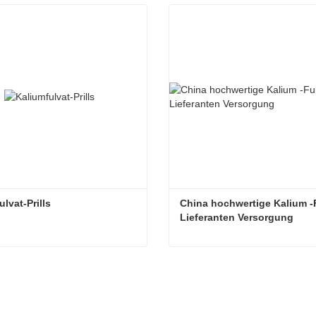
ulvat-Prills
China hochwertige Kalium -F
Lieferanten Versorgung
lvat-Prills
aktieren Sie mich jetzt
Kontaktieren Sie mich je