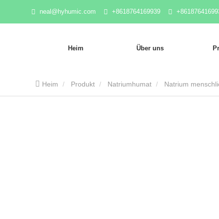
neal@hyhumic.com
+8618764169939
+86187641699
Heim
Über uns
P
Heim
Produkt
Natriumhumat
Natrium menschli