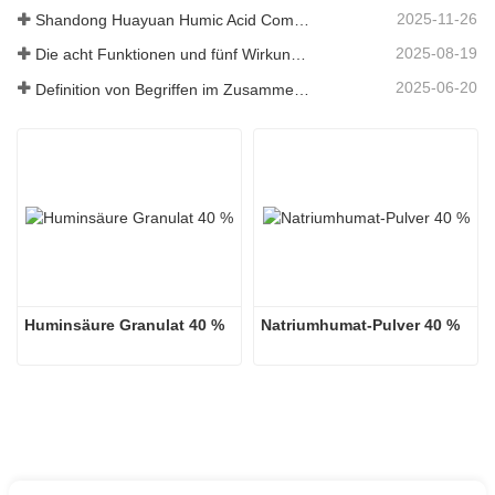
2025-11-26
Shandong Huayuan Humic Acid Company belebt das Dorf Beiqiu mit einer Spende von mikrobiellem Dünger neu.
2025-08-19
Die acht Funktionen und fünf Wirkungen der mineralischen Quelle Fulvosäure
2025-06-20
Definition von Begriffen im Zusammenhang mit Huminsäure
Huminsäure Granulat 40 %
Natriumhumat-Pulver 40 %