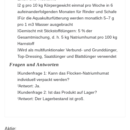
2 g pro 10 kg Körpergewicht einmal pro Woche in 6
l
aufeinanderfolgenden Monaten für Rinder und Schafe
Für die Aquakulturfütterung werden monatlich 5–7 g
l
pro 1 m3 Wasser ausgebracht
Gemischt mit Stickstoffdüngern: 5 % der
l
Gesamtmischung, d. h. 5 kg Natriumhumat pro 100 kg
Harnstoff
Wird als multifunktionaler Verbund- und Grunddünger,
l
Top-Dressing, Saatdünger und Blattdünger verwendet
Fragen und Antworten
Kundenfrage 1: Kann das Flocken-Natriumhumat
l
individuell verpackt werden?
Antwort: Ja.
²
Kundenfrage 2: Ist das Produkt auf Lager?
l
Antwort: Der Lagerbestand ist groß.
²
Aktie: