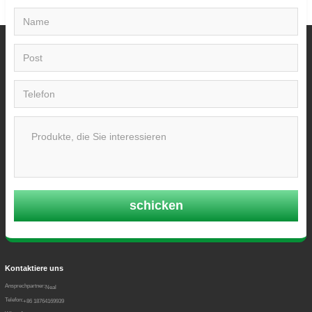
schicken
Kontaktiere uns
Ansprechpartner:
Neal
Telefon:
+86 18764169939