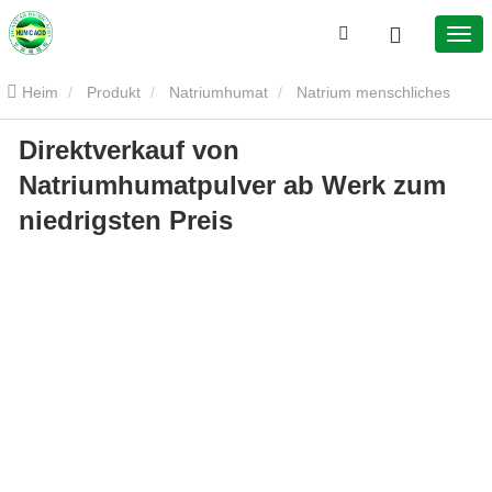
Heim
Produkt
Natriumhumat
Natrium menschliches
Direktverkauf von
Pulver
Direktverkauf von Natriumhumatpulver ab Werk zum
Natriumhumatpulver ab Werk zum
niedrigsten Preis
niedrigsten Preis