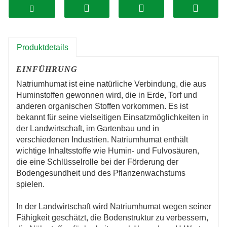
Darmgesundheit.
3. Die Rohstoffe stammen aus
hochwertigen Huminsäure-
Produktdetails
Mineralressourcen.
EINFÜHRUNG
4. Wir haben gute
Natriumhumat ist eine natürliche Verbindung, die aus
Kooperationsbeziehungen zwischen
Huminstoffen gewonnen wird, die in Erde, Torf und
Industrie, Universität und Forschung mit
anderen organischen Stoffen vorkommen. Es ist
bekannt für seine vielseitigen Einsatzmöglichkeiten in
dem Nanjing Institute of Soil Science, der
der Landwirtschaft, im Gartenbau und in
Chinesischen Akademie der
verschiedenen Industrien. Natriumhumat enthält
wichtige Inhaltsstoffe wie Humin- und Fulvosäuren,
Wissenschaften, der Chinesischen
die eine Schlüsselrolle bei der Förderung der
Bodengesundheit und des Pflanzenwachstums
Akademie der Agrarwissenschaften, der
spielen.
Zhejiang Academy of Agricultural Sciences
In der Landwirtschaft wird Natriumhumat wegen seiner
usw. aufgebaut.
Fähigkeit geschätzt, die Bodenstruktur zu verbessern,