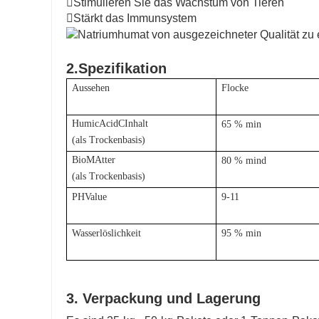
Stimulieren Sie das Wachstum von Tieren
Stärkt das Immunsystem
2.Spezifikation
Aussehen
Flocke
H
umic
A
cid
C
Inhalt
65 % min
(als Trockenbasis)
Bio
M
Atter
80 % mind
(als Trockenbasis)
PH
V
alue
9-11
Wasserlöslichkeit
95 % min
3. Verpackung und Lagerung