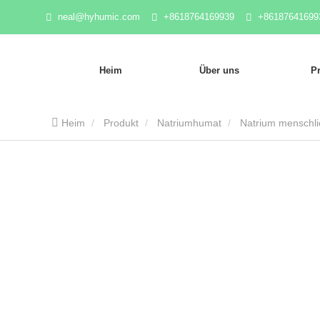
neal@hyhumic.com
+8618764169939
+86187641699
Heim
Über uns
P
Heim
Produkt
Natriumhumat
Natrium menschli