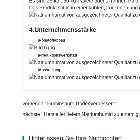
Es sind 25-kg-, 50-kg-Pakete oder 1-Tonnen-Pak
Das Produkt sollte in einer kühlen, trockenen un
4.Unternehmensstärke
l
Rohstoffabbau
l
Produktionswerkstatt
l
Ausstellung
vorherige : Huminsäure-Bodenverbesserer
nächste : Hersteller liefern Natriumhumat zu einem g
Hinterlassen Sie Ihre Nachrichten