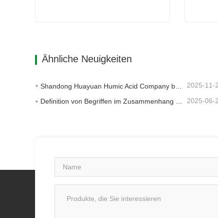
Billiger Rasendünger
Schnell
Kontaktieren Sie mich jetzt
Kont
Ähnliche Neuigkeiten
2025-11-
Shandong Huayuan Humic Acid Company belebt das Dorf Beiqiu mit einer Spende von mikrobiellem Dünger neu.
2025-06-
Definition von Begriffen im Zusammenhang mit Huminsäure