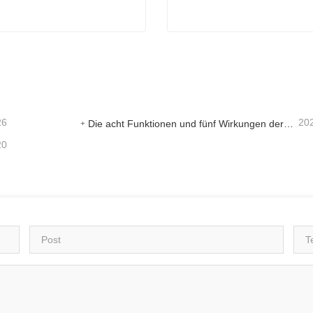
 freisetzender Rasendünger
Huminsäure-Rasengranula
aktieren Sie mich jetzt
Kontaktieren Sie mich je
26
20
Die acht Funktionen und fünf Wirkungen der mineralischen Quelle Fulvosäure
20