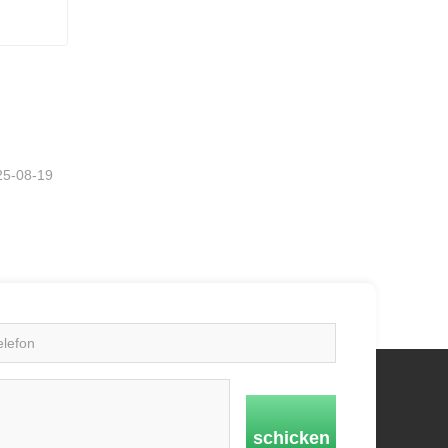
t
tzt
25-08-19
schicken