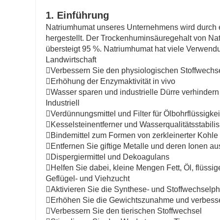
1. Einführung
Natriumhumat unseres Unternehmens wird durch ei
hergestellt. Der Trockenhuminsäuregehalt von Nat
übersteigt 95 %. Natriumhumat hat viele Verwendu
Landwirtschaft
Verbessern Sie den physiologischen Stoffwechs
Erhöhung der Enzymaktivität in vivo
Wasser sparen und industrielle Dürre verhindern
Industriell
Verdünnungsmittel und Filter für Ölbohrflüssigke
Kesselsteinentferner und Wasserqualitätsstabilis
Bindemittel zum Formen von zerkleinerter Kohle
Entfernen Sie giftige Metalle und deren Ionen 
Dispergiermittel und Dekoagulans
Helfen Sie dabei, kleine Mengen Fett, Öl, flüssi
Geflügel- und Viehzucht
Aktivieren Sie die Synthese- und Stoffwechselph
Erhöhen Sie die Gewichtszunahme und verbesser
Verbessern Sie den tierischen Stoffwechsel