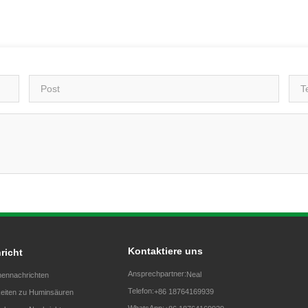
Kontaktiere uns
richt
Ansprechpartner:
Neal
ennachrichten
Telefon:
+86 18764169939
eiten zu Huminsäuren
WhatsApp: