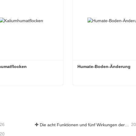
humatflocken
Humate-Boden-Änderung
humatflocken
Humate-Boden-Änderung
aktieren Sie mich jetzt
Kontaktieren Sie mich je
-26
20
Die acht Funktionen und fünf Wirkungen der mineralischen Quelle Fulvosäure
-20