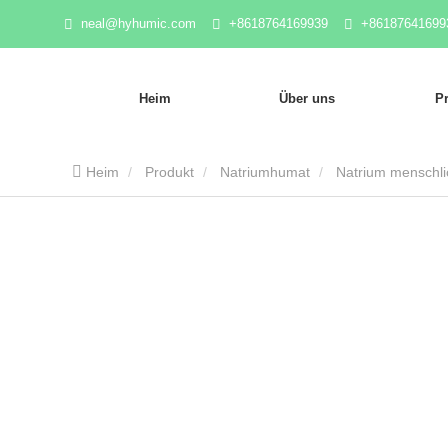
neal@hyhumic.com
+8618764169939
+86187641699
Heim
Über uns
P
Heim
Produkt
Natriumhumat
Natrium menschli