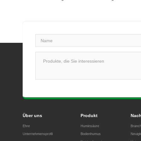
Über uns
Produkt
Nach
Ehre
Huminsäure
Branch
Unternehmensprofil
Bodenhumus
Neuigk