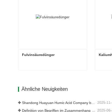
Fulvinsäuredünger
Kalium
Fulvinsäuredünger
Kalium
Kontaktieren Sie mich jetzt
Kont
Ähnliche Neuigkeiten
2025-11
Shandong Huayuan Humic Acid Company belebt das Dorf Beiqiu mit einer Spende von mikrobiellem Dünger neu.
2025-06
Definition von Begriffen im Zusammenhang mit Huminsäure