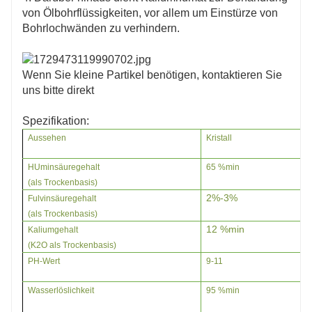
von Ölbohrflüssigkeiten, vor allem um Einstürze von
Bohrlochwänden zu verhindern.
Wenn Sie kleine Partikel benötigen, kontaktieren Sie
uns bitte direkt
Spezifikation:
Aussehen
Kristall
H
Uminsäuregehalt
65 %
min
(als Trockenbasis)
2%-3%
Fulvinsäuregehalt
(als Trockenbasis)
12 %min
Kaliumgehalt
(K2O als Trockenbasis)
PH-Wert
9-11
Wasserlöslichkeit
95 %min