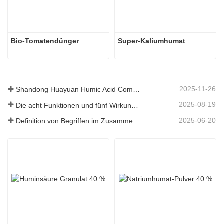
Bio-Tomatendünger
Super-Kaliumhumat
2025-11-26
Shandong Huayuan Humic Acid Company belebt das Dorf Beiqiu mit einer Spende von mikrobiellem Dünger neu.
2025-08-19
Die acht Funktionen und fünf Wirkungen der mineralischen Quelle Fulvosäure
2025-06-20
Definition von Begriffen im Zusammenhang mit Huminsäure