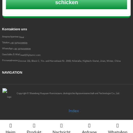
schicken
Kontaktiere uns
Ansprechpartner:
Neal
Telefon:
+86 18764169939
WhatsApp:
+86 18764169939
Geschäfts-E-Mail:
neal@hyhumic.com
Firmenadresse:
Zimmer 311, Block C, Yin- und Herrenhaus Nr. 2008, Nilstraße, Hightech-Viertel, Jinan, Winter, China
NAVIGATION
Copyright ©
Shandong Huayuan Huminsäure, ökologische Agrarwissenschaft und Technologie Co., Ltd.
Index
Heim
Produkt
Nachricht
Anfrage
WhatsApp