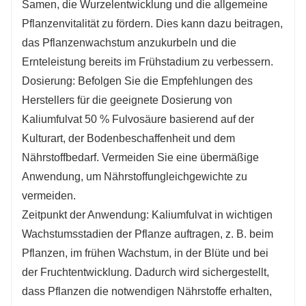
Samen, die Wurzelentwicklung und die allgemeine
Zeit zu nachhaltigem Wachstum und verbesserten
Pflanzenvitalität zu fördern. Dies kann dazu beitragen,
Ernteerträgen führen.
das Pflanzenwachstum anzukurbeln und die
Zusammenfassend lässt sich sagen, dass
Ernteleistung bereits im Frühstadium zu verbessern.
Kaliumfulvatflocken zahlreiche Vorteile für das
Dosierung: Befolgen Sie die Empfehlungen des
Pflanzenwachstum, die Bodengesundheit und die
Herstellers für die geeignete Dosierung von
allgemeine Pflanzenproduktivität bieten. Durch die
Kaliumfulvat 50 % Fulvosäure basierend auf der
Verwendung dieses konzentrierten organischen
Kulturart, der Bodenbeschaffenheit und dem
Düngers können Landwirte die Nährstoffaufnahme
Nährstoffbedarf. Vermeiden Sie eine übermäßige
verbessern, das Pflanzenwachstum stimulieren und
Anwendung, um Nährstoffungleichgewichte zu
nachhaltige landwirtschaftliche Praktiken für bessere
vermeiden.
landwirtschaftliche Ergebnisse fördern.
Zeitpunkt der Anwendung: Kaliumfulvat in wichtigen
Wachstumsstadien der Pflanze auftragen, z. B. beim
Pflanzen, im frühen Wachstum, in der Blüte und bei
der Fruchtentwicklung. Dadurch wird sichergestellt,
dass Pflanzen die notwendigen Nährstoffe erhalten,