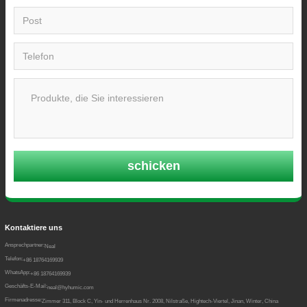
schicken
Kontaktiere uns
Ansprechpartner:
Neal
Telefon:
+86 18764169939
WhatsApp:
+86 18764169939
Geschäfts-E-Mail:
neal@hyhumic.com
Firmenadresse:
Zimmer 311, Block C, Yin- und Herrenhaus Nr. 2008, Nilstraße, Hightech-Viertel, Jinan, Winter, China