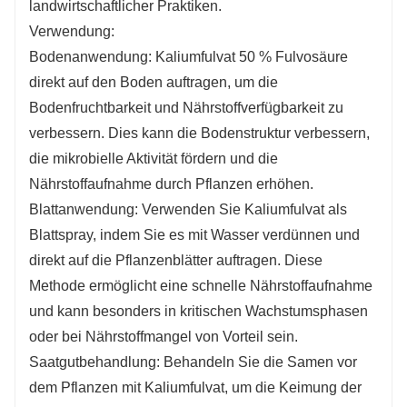
landwirtschaftlicher Praktiken.
was zu besseren Erträgen führt.
Verwendung:
Vorteile für die Umwelt: Als organischer Dünger sind
Bodenanwendung: Kaliumfulvat 50 % Fulvosäure
Kaliumfulvatflocken umweltfreundlich und nachhaltig.
direkt auf den Boden auftragen, um die
Es trägt dazu bei, die Abhängigkeit von synthetischen
Bodenfruchtbarkeit und Nährstoffverfügbarkeit zu
Chemikalien zu verringern und fördert die
verbessern. Dies kann die Bodenstruktur verbessern,
Bodengesundheit auf natürliche Weise.
die mikrobielle Aktivität fördern und die
Vielseitigkeit: Kaliumfulvatflocken können für eine
Nährstoffaufnahme durch Pflanzen erhöhen.
Vielzahl von Kulturpflanzen und Bodentypen
Blattanwendung: Verwenden Sie Kaliumfulvat als
verwendet werden. Seine Vielseitigkeit macht es zu
Blattspray, indem Sie es mit Wasser verdünnen und
einem wertvollen Werkzeug für Landwirte, die die
direkt auf die Pflanzenblätter auftragen. Diese
Produktivität verschiedener landwirtschaftlicher
Methode ermöglicht eine schnelle Nährstoffaufnahme
Betriebe verbessern möchten.
und kann besonders in kritischen Wachstumsphasen
Langanhaltende Wirkung: Aufgrund seiner langsamen
oder bei Nährstoffmangel von Vorteil sein.
Freisetzungseigenschaften können
Saatgutbehandlung: Behandeln Sie die Samen vor
Kaliumfulvatflocken Pflanzen und Boden lang
dem Pflanzen mit Kaliumfulvat, um die Keimung der
anhaltende Vorteile bieten. Dies kann im Laufe der