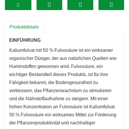
Nährstoffe im Boden chelatisieren und sie so für die
Pflanzenaufnahme leichter verfügbar machen. Dies
führt zu einer verbesserten Nährstoffaufnahme und -
Produktdetails
verwertung durch Pflanzen.
Verbesserte Bodengesundheit: Kaliumfulvatflocken
EINFÜHRUNG
können dazu beitragen, die Bodenstruktur zu
Kaliumfulvat mit 50 % Fulvosäure ist ein wirksamer
verbessern, die mikrobielle Aktivität zu erhöhen und
organischer Dünger, der aus natürlichen Quellen wie
die Nährstoffretention zu verbessern. Dies trägt zur
Huminstoffen gewonnen wird. Fulvosäure, ein
allgemeinen Gesundheit und Fruchtbarkeit des
wichtiger Bestandteil dieses Produkts, ist für ihre
Bodens bei und unterstützt ein gesundes
Fähigkeit bekannt, die Bodengesundheit zu
Pflanzenwachstum.
verbessern, das Pflanzenwachstum zu stimulieren
Stimuliert das Pflanzenwachstum: Die bioaktiven
und die Nährstoffaufnahme zu steigern. Mit einer
Verbindungen in Kaliumfulvatflocken können den
hohen Konzentration an Fulvosäure ist Kaliumfulvat
Pflanzenstoffwechsel und das Pflanzenwachstum
50 % Fulvosäure ein wirksames Mittel zur Förderung
stimulieren. Dies kann zu einer verstärkten
der Pflanzenproduktivität und nachhaltiger
Wurzelentwicklung, Blüte und Fruchtbildung führen,