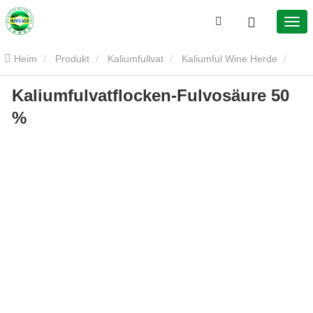
Heim
Produkt
Kaliumfullvat
Kaliumful Wine Herde
Kaliumfulvatflocken-Fulvosäure 50
Kalium-fulvatfrens-fulvosäure 50 %
%