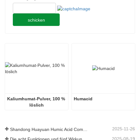
schicken
Kaliumhumat-Pulver, 100 % 
Humacid
löslich
2025-11-26
Shandong Huayuan Humic Acid Company belebt das Dorf Beiqiu mit einer Spende von mikrobiellem Dünger neu.
2025-08-19
Die acht Funktionen und fünf Wirkungen der mineralischen Quelle Fulvosäure