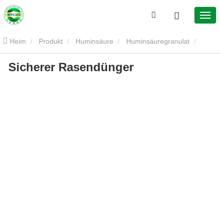
Heim
Produkt
Huminsäure
Huminsäuregranulat
Sicherer Rasendünger
Sicherer Rasendünger