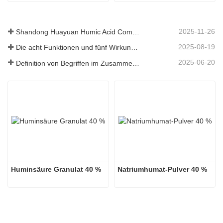
zum niedrigsten Preis
2025-11-26
Shandong Huayuan Humic Acid Company belebt das Dorf Beiqiu mit einer Spende von mikrobiellem Dünger neu.
2025-08-19
Die acht Funktionen und fünf Wirkungen der mineralischen Quelle Fulvosäure
2025-06-20
Definition von Begriffen im Zusammenhang mit Huminsäure
Huminsäure Granulat 40 %
Natriumhumat-Pulver 40 %