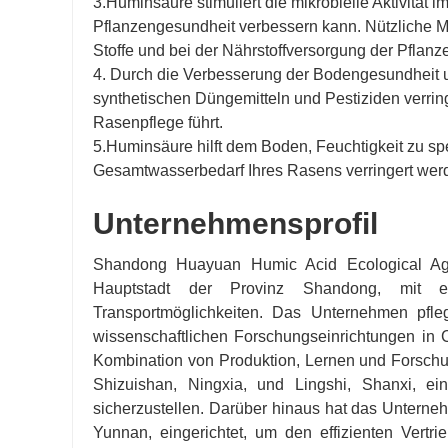
3.Huminsäure stimuliert die mikrobielle Aktivität
Pflanzengesundheit verbessern kann. Nützliche M
Stoffe und bei der Nährstoffversorgung der Pflanz
4. Durch die Verbesserung der Bodengesundheit u
synthetischen Düngemitteln und Pestiziden verrin
Rasenpflege führt.
5.Huminsäure hilft dem Boden, Feuchtigkeit zu s
Gesamtwasserbedarf Ihres Rasens verringert wer
Unternehmensprofil
Shandong Huayuan Humic Acid Ecological Agric
Hauptstadt der Provinz Shandong, mit e
Transportmöglichkeiten. Das Unternehmen pfle
wissenschaftlichen Forschungseinrichtungen in C
Kombination von Produktion, Lernen und Forschu
Shizuishan, Ningxia, und Lingshi, Shanxi, ei
sicherzustellen. Darüber hinaus hat das Untern
Yunnan, eingerichtet, um den effizienten Vertr