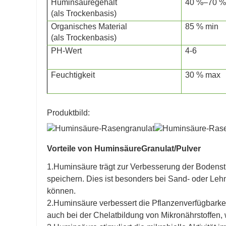
Huminsäuregehalt
40 %–70 %
(als Trockenbasis)
Organisches Material
85 % min
(als Trockenbasis)
PH-Wert
4-6
Feuchtigkeit
30 % max
Produktbild:
Vorteile von Huminsäure
Granulat/Pulver
1.Huminsäure trägt zur Verbesserung der Bodenstr
speichern. Dies ist besonders bei Sand- oder L
können.
2.Huminsäure verbessert die Pflanzenverfügbarkeit 
auch bei der Chelatbildung von Mikronährstoffen,