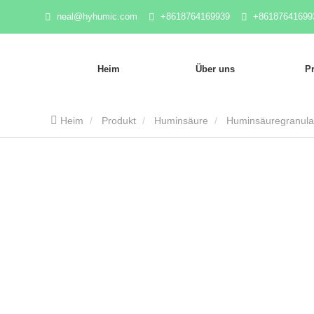
neal@hyhumic.com
+8618764169939
+86187641699
Heim
Über uns
P
Heim
Produkt
Huminsäure
Huminsäuregranula