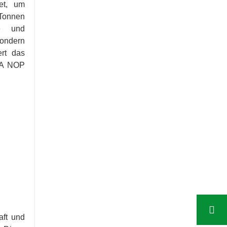
tet, um
Tonnen
fe und
sondern
ert das
SDA NOP
aft und