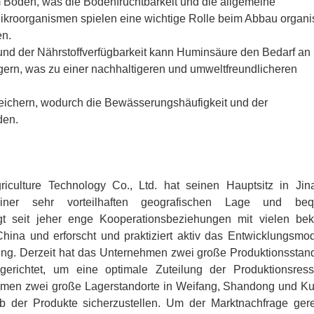
 im Boden, was die Bodenfruchtbarkeit und die allgemeine
ikroorganismen spielen eine wichtige Rolle beim Abbau organi
en.
nd der Nährstoffverfügbarkeit kann Huminsäure den Bedarf an
gern, was zu einer nachhaltigeren und umweltfreundlicheren
peichern, wodurch die Bewässerungshäufigkeit und der
den.
ulture Technology Co., Ltd. hat seinen Hauptsitz in Jin
iner sehr vorteilhaften geografischen Lage und be
gt seit jeher enge Kooperationsbeziehungen mit vielen be
hina und erforscht und praktiziert aktiv das Entwicklungsmod
ng. Derzeit hat das Unternehmen zwei große Produktionsstand
ngerichtet, um eine optimale Zuteilung der Produktionsres
ehmen zwei große Lagerstandorte in Weifang, Shandong und K
ieb der Produkte sicherzustellen. Um der Marktnachfrage ger