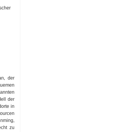
scher
an, der
quemen
kannten
ell der
orte in
sourcen
unming,
echt zu