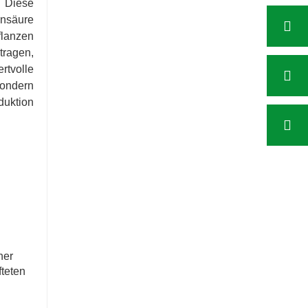
. Diese
insäure
flanzen
tragen,
tvolle
sondern
duktion
ner
fteten