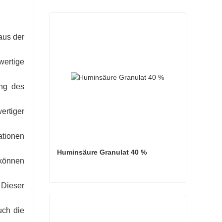
aus der
ertige
ung des
ertiger
ationen
Huminsäure Granulat 40 %
 können
Dieser
Huminsäure Granulat 40 %
uch die
Kontaktieren Sie mich jetzt