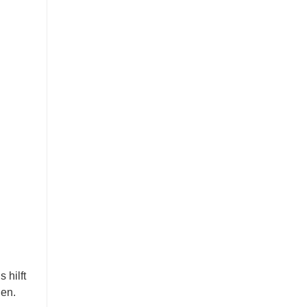
 hilft
den.