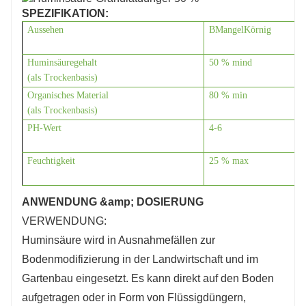
allgemeinen Bodengesundheit führt.
SPEZIFIKATION:
4. PH-Regulierung: Huminsäure fungiert als
Aussehen
B
Mangel
Körnig
natürlicher pH-Puffer und trägt dazu bei, den
Huminsäuregehalt
50 % mind
pH-Wert des Bodens im optimalen Bereich für
(als Trockenbasis)
das Pflanzenwachstum zu halten. Durch die
Organisches Material
80 % min
Neutralisierung des Säuregehalts oder der
(als Trockenbasis)
P
H-Wert
4
-6
Alkalität des Bodens entsteht ein
ausgewogenes Bodenmilieu, das die
Feuchtigkeit
25 % max
Nährstoffaufnahme und die Pflanzengesundheit
begünstigt.
ANWENDUNG &amp; DOSIERUNG
5.Stressresistenz: Das Vorhandensein von
VERWENDUNG:
Huminsäure im Boden stimuliert die
Huminsäure wird in Ausnahmefällen zur
Abwehrmechanismen der Pflanzen und erhöht
Bodenmodifizierung in der Landwirtschaft und im
die Widerstandsfähigkeit gegenüber
Gartenbau eingesetzt. Es kann direkt auf den Boden
Umweltstress wie Trockenheit, Salzgehalt und
aufgetragen oder in Form von Flüssigdüngern,