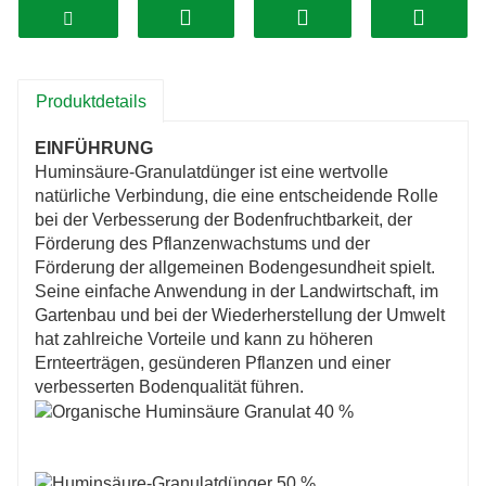
eingearbeitet werden, um eine gleichmäßige
Nährstoffverteilung und -aufnahme durch die
Pflanzen zu gewährleisten.
2. Nährstoffgehalt: Mit einer
Produktdetails
Huminsäurekonzentration von 50 % liefert
EINFÜHRUNG
dieser Dünger eine erhebliche Menge an
Huminsäure-Granulatdünger ist eine wertvolle
organischem Kohlenstoff und essentiellen
natürliche Verbindung, die eine entscheidende Rolle
bei der Verbesserung der Bodenfruchtbarkeit, der
Nährstoffen für Pflanzen und unterstützt so ein
Förderung des Pflanzenwachstums und der
gesundes Wachstum und eine gesunde
Förderung der allgemeinen Bodengesundheit spielt.
Entwicklung.
Seine einfache Anwendung in der Landwirtschaft, im
3.Bodenverbesserung: Das Granulat trägt zur
Gartenbau und bei der Wiederherstellung der Umwelt
hat zahlreiche Vorteile und kann zu höheren
Verbesserung der Bodenstruktur, Porosität und
Ernteerträgen, gesünderen Pflanzen und einer
Wasserrückhaltekapazität bei. Sie verbessern
verbesserten Bodenqualität führen.
die Bodenbelüftung, die Wurzeldurchdringung
und die Nährstoffverfügbarkeit, was zu einer
verbesserten Bodenfruchtbarkeit und