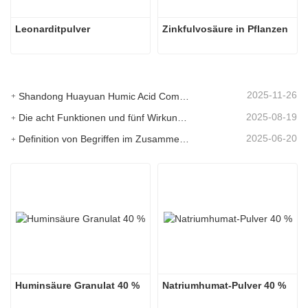
Leonarditpulver
Zinkfulvosäure in Pflanzen
2025-11-26
Shandong Huayuan Humic Acid Company belebt das Dorf Beiqiu mit einer Spende von mikrobiellem Dünger neu.
2025-08-19
Die acht Funktionen und fünf Wirkungen der mineralischen Quelle Fulvosäure
2025-06-20
Definition von Begriffen im Zusammenhang mit Huminsäure
Huminsäure Granulat 40 %
Natriumhumat-Pulver 40 %