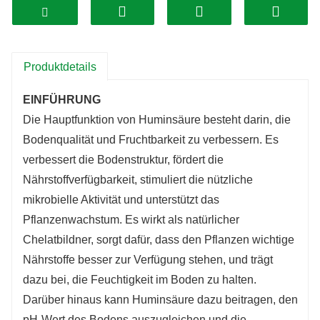
Bodenerosion und fördert eine bessere
Wurzelentwicklung.
2. Nährstoffverfügbarkeit: Huminsäure wirkt als
Chelatbildner und hilft dabei, essentielle
Produktdetails
Nährstoffe zu binden und für Pflanzen besser
EINFÜHRUNG
verfügbar zu machen. Es verhindert das
Die Hauptfunktion von Huminsäure besteht darin, die
Auswaschen von Nährstoffen und sorgt dafür,
Bodenqualität und Fruchtbarkeit zu verbessern. Es
dass diese effizienter von den Pflanzenwurzeln
verbessert die Bodenstruktur, fördert die
aufgenommen werden.
Nährstoffverfügbarkeit, stimuliert die nützliche
3. Pflanzenwachstum: Huminsäure stimuliert
mikrobielle Aktivität und unterstützt das
das Pflanzenwachstum, indem sie die
Pflanzenwachstum. Es wirkt als natürlicher
Nährstoffaufnahme verbessert, die
Chelatbildner, sorgt dafür, dass den Pflanzen wichtige
Wurzelentwicklung fördert und die Effizienz der
Nährstoffe besser zur Verfügung stehen, und trägt
Photosynthese erhöht. Es trägt auch dazu bei,
dazu bei, die Feuchtigkeit im Boden zu halten.
die allgemeine Gesundheit, Vitalität und
Darüber hinaus kann Huminsäure dazu beitragen, den
Widerstandsfähigkeit der Pflanzen gegenüber
pH-Wert des Bodens auszugleichen und die