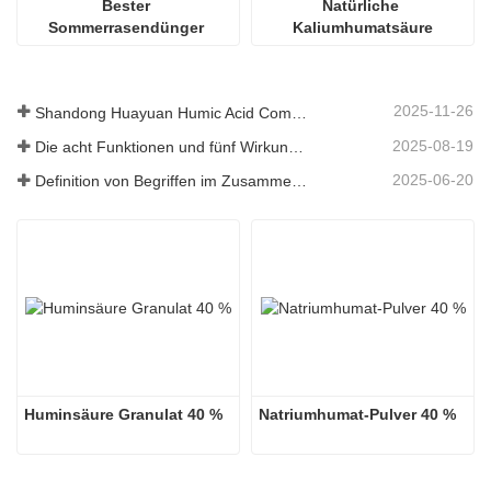
Bester 
Natürliche 
Sommerrasendünger 
Kaliumhumatsäure
Huminsäurepulver
2025-11-26
Shandong Huayuan Humic Acid Company belebt das Dorf Beiqiu mit einer Spende von mikrobiellem Dünger neu.
2025-08-19
Die acht Funktionen und fünf Wirkungen der mineralischen Quelle Fulvosäure
2025-06-20
Definition von Begriffen im Zusammenhang mit Huminsäure
Huminsäure Granulat 40 %
Natriumhumat-Pulver 40 %