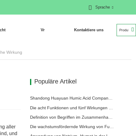
Sprache
cht
Vr
Kontaktiere uns
che Wirkung
Populäre Artikel
Shandong Huayuan Humic Acid Company belebt das Dorf Beiqiu mit einer Spende von mikrobiellem Dünger neu.
Die acht Funktionen und fünf Wirkungen der mineralischen Quelle Fulvosäure
Definition von Begriffen im Zusammenhang mit Huminsäure
ng aller
Die wachstumsfördernde Wirkung von Fulvosäure und ihre Anwendung in der landwirtschaftlichen Produktion
ind, und