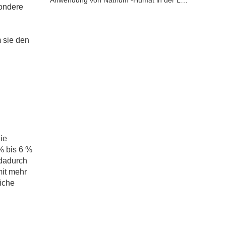
Anwendung von Natrium -Humat in der Landwirtschaft
sondere
 sie den
ie
% bis 6 %
 dadurch
mit mehr
iche