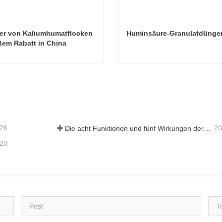
ler von Kaliumhumatflocken 
Huminsäure-Granulatdünger
ßem Rabatt in China
Hersteller von Kaliumhumatflocken mit großem Rabatt in China
Huminsäure-Granulatdünge
ieren Sie mich jetzt
Kontaktieren Sie mich jetzt
-26
20
Die acht Funktionen und fünf Wirkungen der mineralischen Quelle Fulvosäure
-20