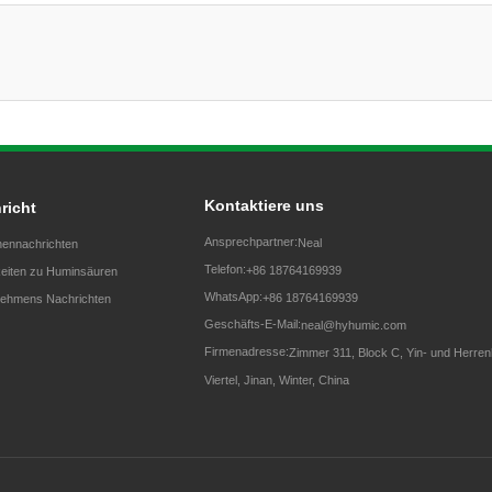
Kontaktiere uns
richt
Ansprechpartner:
Neal
ennachrichten
Telefon:
+86 18764169939
eiten zu Huminsäuren
WhatsApp:
+86 18764169939
ehmens Nachrichten
Geschäfts-E-Mail:
neal@hyhumic.com
Firmenadresse:
Zimmer 311, Block C, Yin- und Herrenh
Viertel, Jinan, Winter, China