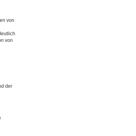
ben von
eutlich
on von
nd der
e