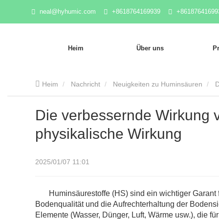
neal@hyhumic.com
+8618764169939
+86187641699
Heim
Über uns
P
Heim
Nachricht
Neuigkeiten zu Huminsäuren
D
Die verbessernde Wirkung 
physikalische Wirkung
2025/01/07 11:01
Huminsäurestoffe (HS) sind ein wichtiger Garant f
Bodenqualität und die Aufrechterhaltung der Bodensic
Elemente (Wasser, Dünger, Luft, Wärme usw.), die fü