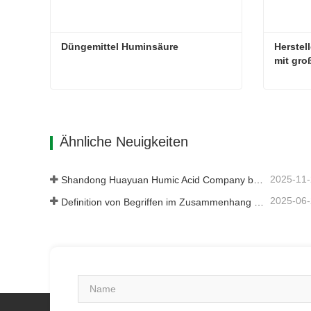
Düngemittel Huminsäure
Herstel
mit gro
Düngemittel Huminsäure
Kontaktieren Sie mich jetzt
Kontakt
Ähnliche Neuigkeiten
2025-11
Shandong Huayuan Humic Acid Company belebt das Dorf Beiqiu mit einer Spende von mikrobiellem Dünger neu.
2025-06
Definition von Begriffen im Zusammenhang mit Huminsäure