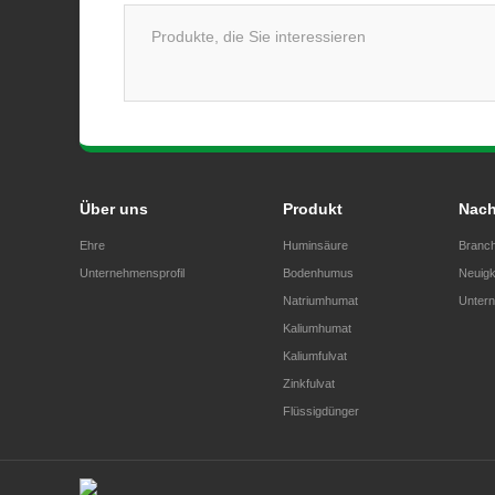
Über uns
Produkt
Nach
Ehre
Huminsäure
Branch
Unternehmensprofil
Bodenhumus
Neuigk
Natriumhumat
Untern
Kaliumhumat
Kaliumfulvat
Zinkfulvat
Flüssigdünger