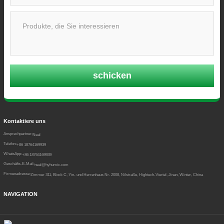
schicken
Kontaktiere uns
Ansprechpartner:
Neal
Telefon:
+86 18764169939
WhatsApp:
+86 18764169939
Geschäfts-E-Mail:
neal@hyhumic.com
Firmenadresse:
Zimmer 311, Block C, Yin- und Herrenhaus Nr. 2008, Nilstraße, Hightech-Viertel, Jinan, Winter, China
NAVIGATION