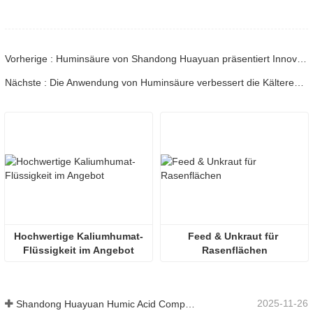
Vorherige : Huminsäure von Shandong Huayuan präsentiert Innovationen in Vietnam
Nächste : Die Anwendung von Huminsäure verbessert die Kälteresistenz bei 15 Kulturpflanzen deutlich
Hochwertige Kaliumhumat-
Feed & Unkraut für 
Flüssigkeit im Angebot
Rasenflächen
2025-11-26
Shandong Huayuan Humic Acid Company belebt das Dorf Beiqiu mit einer Spende von mikrobiellem Dünger neu.